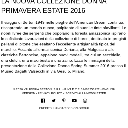
LA NUOVA COLLEZIONE DONNA
PRIMAVERA ESTATE 2016
Il viaggio di Bertoni1949 nelle pieghe dell’American Dream continua,
riscoprendo un mondo nuovo, palpitante di suoni e tinte sfavillanti. Le
nobili livree dei serpenti che popolano la foresta amazzonica ispirano
le sofisticate lavorazioni della collezione di borse, declinata in pregiati
pellami di pitone che esaltano l’eccellente artigianalità tipica del
marchio. Accanto all’ormai iconica Doriana, alla Malgosia e alle
classiche Bertoncine, appaiono nuovi modelli, tra cui un secchiello,
una clutch, una maxi busta e uno zaino. Ecco le immagini della
presentazione della Collezione Donna Spring Summer 2016 presso il
Museo Bagatti Valsecchi in via Gesù 5, Milano.
© 2026 VALIGERIA BERTONI S.R.L. - P.IVA E C.F. 01408250122 -
ENGLISH
VERSION
-
PRIVACY POLICY
-
ISCRIVITI ALLA NEWSLETTER
CREDITS:
HANGAR DESIGN GROUP